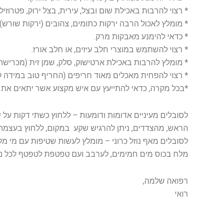
* רצוי להרבות באכילת שום ובצל, עירית, בצל ירוק, פטרוזיל
* מומלץ לאכול הרבה ירקות כתומים, צהובים (ירקות שורש
* כדאי להימנע מאבקות מרק.
* רצוי להשתמש במוצרי חלב עיזים, או חלב אורז.
* מומלץ להרבות באכילת ארטישוק, סלק, שמן זית (מכרישה ק
* רצוי להפחית מאכלים מאוד חריפים (החריף טוב במידה ק
*בכל מקרה, כדאי להתייעץ עם איש מקצוע אשר יתאים את 
לסובלים מעיניים אדומות ודומעות – ללחוץ כשתי דקות על 
הראש, מהצדדים, ניתן להרגיש שקע במקום, ללחוץ בעצמה 
לסובלים מאף נוזל כרוני – מומלץ לעשות שטיפות עם מי מ
מלח בכוס מים חמימים, לערבב ועם טפטפת לטפטף לכל נח
רפואה שלמה,
רואי