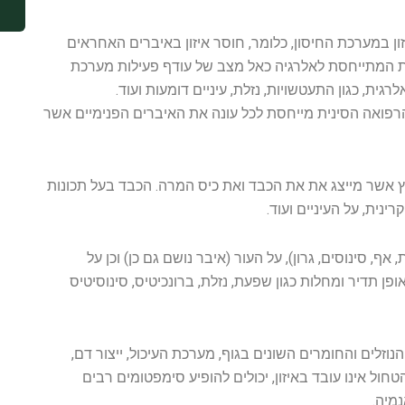
 במערכת החיסון, כלומר, חוסר איזון באיברים האחראים
ת המתייחסת לאלרגיה כאל מצב של עודף פעילות מערכת
גית, כגון התעטשויות, נזלת, עיניים דומעות ועוד.
רפואה הסינית מייחסת לכל עונה את האיברים הפנימיים אשר
 אשר מייצג את את הכבד ואת כיס המרה. הכבד בעל תכונות
נית, על העיניים ועוד.
, סינוסים, גרון), על העור (איבר נושם גם כן) וכן על
ן תדיר ומחלות כגון שפעת, נזלת, ברונכיטיס, סינוסיטיס
וזלים והחומרים השונים בגוף, מערכת העיכול, ייצור דם,
חול אינו עובד באיזון, יכולים להופיע סימפטומים רבים
נמיה.