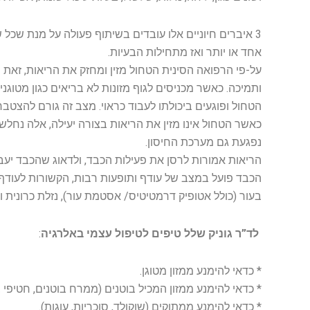
3 איברים חיוניים אלו עובדים בשיתוף פעולה על מנת שכל
אחד או יותר ואז מתחילות הבעיות.
על-פי הרפואה הסינית הטחול מזין ומחזק את הריאות, זאת ה
ותמיכה. כאשר מכניסים לגוף מזונות לא בריאים כגון מטוגני
הטחול ופוגעים ביכולתו לעבוד כראוי. מצב זה גורם להצט
כאשר הטחול אינו מזין את הריאות בצורה יעילה, אלה נח
נפגעת גם מערכת החיסון.
הריאות אמורות לרסן את פעילות הכבד, ולדאוג שהכבד יעב
הכבד פועל במצב של עודף ותופעות רבות, הקשורות לעודף פעי
בעור (כולל אטופיק דרמטיטיס/ אסטמת עור), נזלת כרונית וע
לד”ר גוניק שלל טיפים לטיפול עצמי באלרגיה
:
* כדאי להימנע ממזון מטוגן.
* כדאי להימנע ממזון המכיל בוטנים (ממרח בוטנים, חטיפי ב
* כדאי להימנע ממתוקים (שוקולד, סוכריות, עוגות).