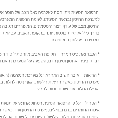
הרפואה הסינית מתייחסת לאלרגיה כאל מצב של חוסר איזון
למערכת החיסון (בראיה הסינית). לעומת הרפואה המערבי
החיסון, מצב של עודף ייצור היסטמינים, המעוררים תגובה אלר
בדרך כלל אלרגיות בולטות יותר בתקופת האביב, עם זאת ה
בולטים בפעילותן בתקופה זו:
* הכבד ואת כיס המרה – תקופת האביב מיוחסת ליסוד העץ
רבות וביניהן אחסון וסינון הדם, השפעה על המערכת האנדוקרי
* הריאות – איבר חשוב האחראי על מערכת הנשימה (ריאות, אף
מערכת החיסון. כאשר הריאות חלשות, הגוף נוטה לחלות באופ
ואפילו מחלות עור שונות נוטות להגיע.
* הטחול – על פי הרפואה הסינית הטחול אחראי על תנועת הנ
איכות החומרים בדם ובנוזלים, מערכת החיסון ועוד. כאשר הט
ושונים כגון; ליחה, נזלות, שלשול, בעיות עיכול שונות, אפילו א